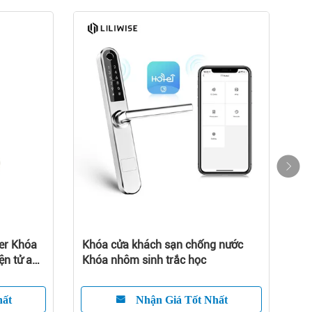
c RFID 30uA Khách
Mở khóa báo động Khóa chống bụi
 ninh
khách sạn 30mm
Giá Tốt Nhất
Nhận Giá Tốt Nhất