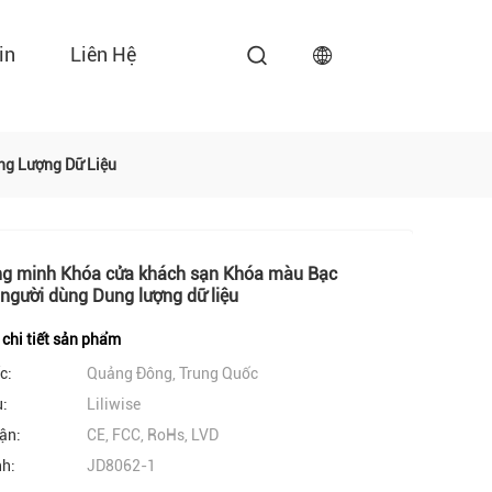
in
Liên Hệ
ng Lượng Dữ Liệu
ng minh Khóa cửa khách sạn Khóa màu Bạc
người dùng Dung lượng dữ liệu
 chi tiết sản phẩm
c:
Quảng Đông, Trung Quốc
u:
Liliwise
ận:
CE, FCC, RoHs, LVD
nh:
JD8062-1