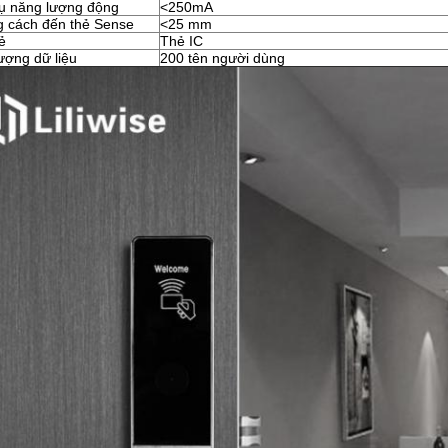
hụ năng lượng động
<250mA
 cách đến thẻ Sense
<25 mm
ẻ
Thẻ IC
ượng dữ liệu
200 tên người dùng
Để lại lời nhắn Chúng tôi sẽ gọi lại cho bạ