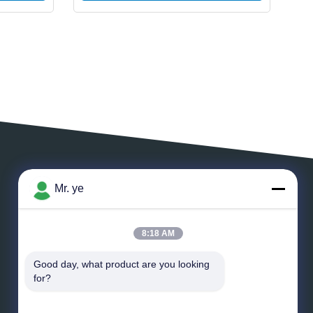
Mr. ye
ĐỂ LẠI LỜI NHẮN
8:18 AM
Good day, what product are you looking 
for?
*
E-mail