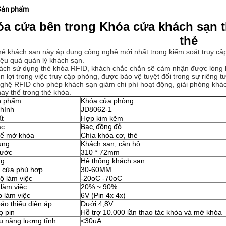
Sản phẩm
a cửa bên trong Khóa cửa khách sạn 
thẻ
hẻ khách sạn này áp dụng công nghệ mới nhất trong kiểm soát truy cậ
iệu quả quản lý khách sạn.
ách sử dụng thẻ khóa RFID, khách chắc chắn sẽ cảm nhận được lòng h
ện lợi trong việc truy cập phòng, được bảo vệ tuyệt đối trong sự riêng t
hệ RFID cho phép khách sạn giảm chi phí hoạt động, giải phóng khách s
ay thế trong thẻ khóa.
n phẩm
Khóa cửa phòng
hình
JD8062-1
ất
Hợp kim kẽm
ắc
Bạc, đồng đỏ
để mở khóa
Chìa khóa cơ, thẻ
ụng
Khách sạn, căn hộ
hước
310 * 72mm
ng
Hệ thống khách sạn
 cửa phù hợp
30-60MM
ộ làm việc
-20oC -70oC
làm việc
20% ~ 90%
p làm việc
6V (Pin 4x 4x)
áo thiếu điện áp
Dưới 4,8V
ọ pin
Hỗ trợ 10.000 lần thao tác khóa và mở khóa
hụ năng lượng tĩnh
<30uA