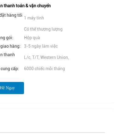
n thanh toán & vận chuyển
đặt hàng tối
1 máy tính
Có thể thương lượng
óng gói:
Hộp quà
 giao hàng:
3-5 ngày làm việc
ản thanh
L/c, T/T, Western Union,
 cung cấp:
6000 chiếc mỗi tháng
 Hệ Ngay