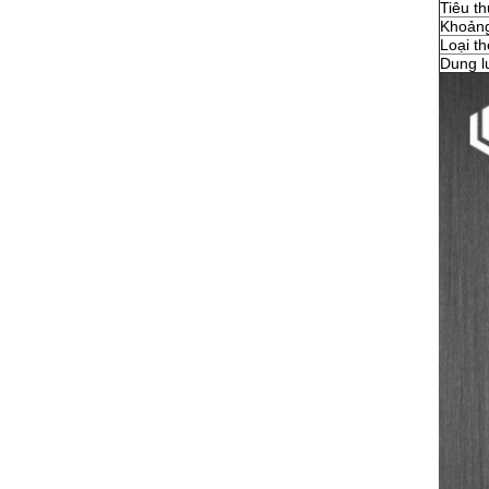
Tiêu t
Khoảng
Loại th
Dung l