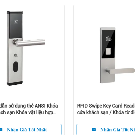
Điều khiển từ xa Khóa cửa khách
Keyless Electri
sạn Dịch vụ OEM WiFi thông minh
sạn Khóa cửa an
trực tuyến với APP
Nhận Giá Tốt Nhất
Nhận 