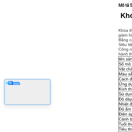
Mô tả 
Khó
Khóa t
giảm h
Bằng c
Siêu ti
Công ng
hành th
tên sả
Số mô 
Vật ch
Màu s
Cách 
Ứng d
Kích t
Sử dụ
Độ dày
Nhiệt đ
Độ ẩm 
Điện á
Cảnh b
Tuổi th
Tiêu t