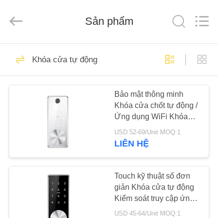
Guangzhou
Light
Source
Sản phẩm
Electronics
Technology
Limited.
All
Rights
TRANG
150
Reserved.
Khóa cửa tự động
CHỦ
Khóa cửa điện tử
Bảo mật thông minh
CÁC
Khóa cửa chốt tự động /
SẢN
Ứng dụng WiFi Khóa
PHẨM
cổng điện tử
USD 52-69/Unit MOQ:1
LIÊN HỆ
71
VỀ
CHÚNG
Touch kỹ thuật số đơn
Khóa cửa vân tay
giản Khóa cửa tự động
TÔI
Kiểm soát truy cập ứng
dụng Bluetooth
USD 45-64/Unit MOQ:1