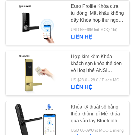
MẬT
Euro Profile Khóa cửa
tự động, Mật khẩu không
19
dây Khóa hộp thư ngoài
trời không thấm nước
USD 55~69/Unit MOQ:1bộ
Khóa cửa mã
LIÊN HỆ
Hợp kim kẽm Khóa
khách sạn khóa thẻ đen
với loại thẻ ANSI
Mortise MF1
27
US $23.0 - 28.0 / Piece MOQ:1 máy tính
LIÊN HỆ
Khóa thẻ cửa
Khóa kỹ thuật số bằng
thép không gỉ Mở khóa
qua vân tay Bluetooth
cho Trung tâm mua sắm
USD 60-89/Unit MOQ:1 miếng