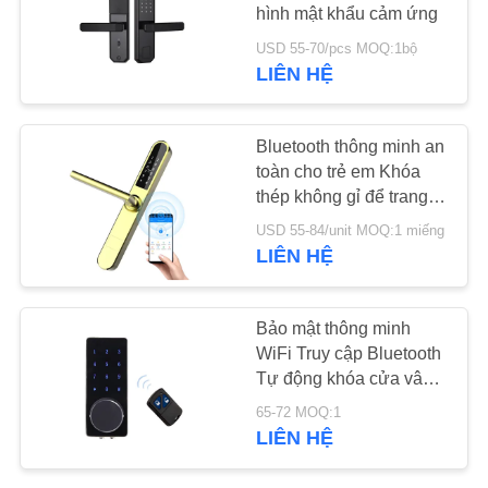
hình mật khẩu cảm ứng
TIN
USD 55-70/pcs MOQ:1bộ
LIÊN HỆ
54
TỨC
Khóa cửa tự động
Bluetooth thông minh an
NEWS
toàn cho trẻ em Khóa
thép không gỉ để trang trí
SƠ
nhà hiện đại
USD 55-84/unit MOQ:1 miếng
ĐỒ
LIÊN HỆ
TRANG
31
WEB
Bảo mật thông minh
WiFi Truy cập Bluetooth
Khóa cửa Bluetooth
Tự động khóa cửa vân
CHÍNH
tay
65-72 MOQ:1
SÁCH
LIÊN HỆ
BẢO