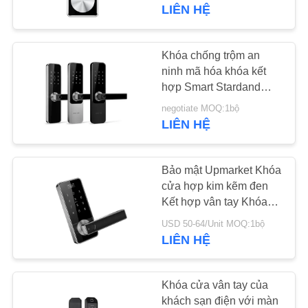
THAM
LIÊN HỆ
QUAN
NHÀ
Khóa chống trộm an
25
MÁY
ninh mã hóa khóa kết
Khóa cửa nhận diện
hợp Smart Stardand
Electric Mortise Kiểm
khuôn mặt
negotiate MOQ:1bộ
KIỂM
soát APP
LIÊN HỆ
SOÁT
CHẤT
Bảo mật Upmarket Khóa
LƯỢNG
cửa hợp kim kẽm đen
Kết hợp vân tay Khóa
11
hộp lưu trữ Xi lanh Khóa
USD 50-64/Unit MOQ:1bộ
LIÊN
thông minh
LIÊN HỆ
Khóa cửa camera
HỆ
CHÚNG
Khóa cửa vân tay của
TÔI
khách sạn điện với màn