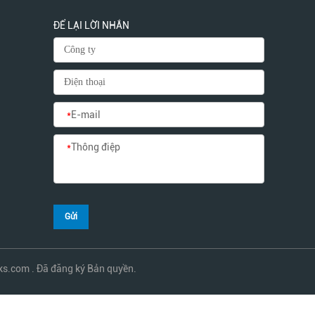
ĐỂ LẠI LỜI NHẮN
*
E-mail
*
Thông điệp
Gửi
ks.com . Đã đăng ký Bản quyền.