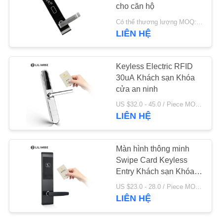
cho căn hộ
TIN
Có thể thương lượng MOQ:1 máy tính
LIÊN HỆ
TỨC
Keyless Electric RFID
NEWS
30uA Khách sạn Khóa
cửa an ninh
SƠ
US $32.0 - 45.0 / Piece MOQ:1 máy tính
ĐỒ
LIÊN HỆ
TRANG
WEB
Màn hình thông minh
Swipe Card Keyless
Entry Khách sạn Khóa
CHÍNH
cửa hợp kim kẽm
US $23.0 - 28.0 / Piece MOQ:1 máy tính
SÁCH
LIÊN HỆ
BẢO