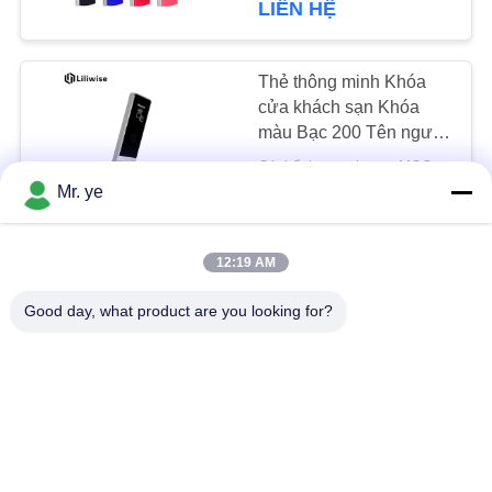
LIÊN HỆ
Thẻ thông minh Khóa
cửa khách sạn Khóa
màu Bạc 200 Tên người
dùng Dung lượng dữ
Có thể thương lượng MOQ:1 máy tính
liệu
LIÊN HỆ
Mr. ye
12:19 AM
Bạc Khách sạn Khóa
cửa điện tử Hợp kim
Good day, what product are you looking for?
kẽm 6V Điện áp làm
việc 200 Thẻ Dung
Có thể thương lượng MOQ:1 miếng
lượng dữ liệu
LIÊN HỆ
Khóa cửa khách sạn
chống nước Khóa nhôm