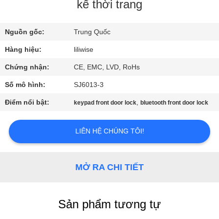
THAM
kế thời trang
QUAN
Nguồn gốc:
Trung Quốc
NHÀ
Hàng hiệu:
liliwise
MÁY
Chứng nhận:
CE, EMC, LVD, RoHs
KIỂM
Số mô hình:
SJ6013-3
SOÁT
Điểm nổi bật:
,
keypad front door lock
bluetooth front door lock
CHẤT
LƯỢNG
LIÊN HỆ CHÚNG TÔI!
LIÊN
MỞ RA CHI TIẾT
HỆ
CHÚNG
Sản phẩm tương tự
TÔI