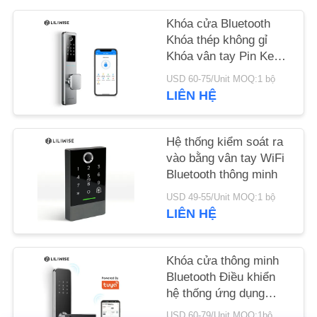
Khóa cửa Bluetooth
TIN
Khóa thép không gỉ
TỨC
Khóa vân tay Pin Key
Unlock
USD 60-75/Unit MOQ:1 bộ
LIÊN HỆ
NEWS
Hệ thống kiểm soát ra
SƠ
vào bằng vân tay WiFi
ĐỒ
Bluetooth thông minh
TRANG
USD 49-55/Unit MOQ:1 bộ
WEB
LIÊN HỆ
CHÍNH
Khóa cửa thông minh
Bluetooth Điều khiển
SÁCH
hệ thống ứng dụng
BẢO
Tuya để sử dụng tại
USD 60-79/Unit MOQ:1bộ