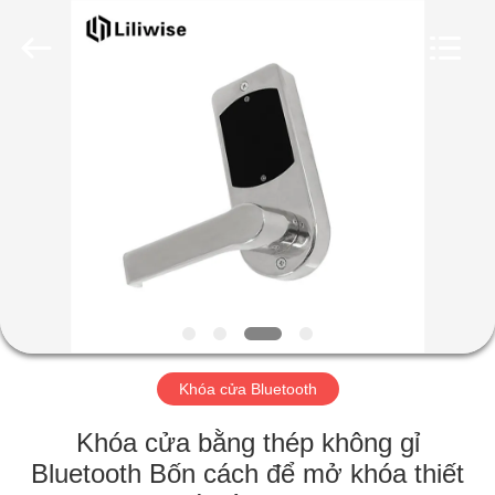
Guangzhou
Light
Source
Electronics
Technology
Limited.
All
Rights
TRANG
Reserved.
CHỦ
CÁC
SẢN
PHẨM
VỀ
Khóa cửa Bluetooth
CHÚNG
TÔI
Khóa cửa bằng thép không gỉ
Bluetooth Bốn cách để mở khóa thiết