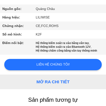
THAM
QUAN
Nguồn gốc:
Quảng Châu
NHÀ
Hàng hiệu:
LILIWISE
MÁY
Chứng nhận:
CE,FCC,ROHS
Số mô hình:
K2F
KIỂM
Điểm nổi bật:
,
Hệ thống kiểm soát ra vào bằng vân tay
,
SOÁT
Hệ thống kiểm soát ra vào Bluetooth 12V
Hệ thống chấm công bằng vân tay thông minh
CHẤT
LƯỢNG
LIÊN HỆ CHÚNG TÔI!
LIÊN
MỞ RA CHI TIẾT
HỆ
CHÚNG
Sản phẩm tương tự
TÔI