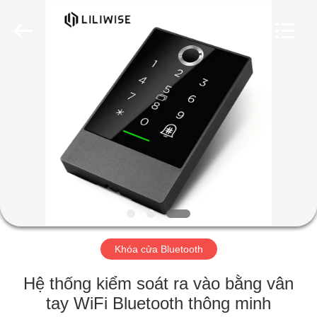
Guangzhou
Light
Source
Electronics
Technology
Limited.
All
Rights
TRANG
Reserved.
CHỦ
CÁC
SẢN
PHẨM
VỀ
Khóa cửa Bluetooth
CHÚNG
TÔI
Hệ thống kiểm soát ra vào bằng vân
tay WiFi Bluetooth thông minh