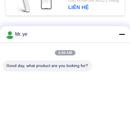
USD 60-89/Unit MOQ:1 miếng
MẬT
LIÊN HỆ
Danh mục phổ biến
Tất cả
Mr. ye
các
Khóa cửa điện tử
Khóa cửa vân tay
4:46 AM
Good day, what product are you looking for?
Khóa cửa nhận diện
Khóa cửa camera
khuôn mặt
Khóa cửa tự động
Khóa cửa Bluetooth
Khóa cửa mã
Khóa thẻ cửa