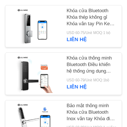
Khóa cửa Bluetooth
TIN
Khóa thép không gỉ
TỨC
Khóa vân tay Pin Key
Unlock
USD 60-75/Unit MOQ:1 bộ
NEWS
LIÊN HỆ
SƠ
Khóa cửa thông minh
Bluetooth Điều khiển
ĐỒ
hệ thống ứng dụng
TRANG
Tuya để sử dụng tại
USD 60-79/Unit MOQ:1bộ
nhà
WEB
LIÊN HỆ
CHÍNH
Bảo mật thông minh
Khóa cửa Bluetooth
SÁCH
Inox vân tay Khóa điện
BẢO
tử kỹ thuật số