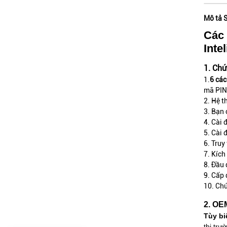
Mô tả 
Các 
Inte
1. Ch
1.
6 các
mã PIN
2. Hệ t
3. Bạn 
4. Cài 
5. Cài 
6. Truy
7. Kích
8. Đầu 
9. Cấp 
10. Chú
2. O
Tùy bi
thị tr