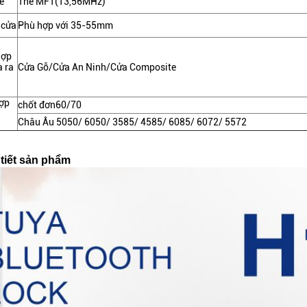
ẻ
Thẻ MF1(13,56MHz)
 cửa
Phù hợp với 35-55mm
hợp
a ra
Cửa Gỗ/Cửa An Ninh/Cửa Composite
hợp
chốt đơn60/70
Châu Âu 5050/ 6050/ 3585/ 4585/ 6085/ 6072/ 5572
 tiết sản phẩm
Để lại lời nhắn Chúng tôi sẽ gọi lại cho bạ
ngay!