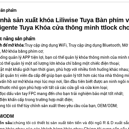
Sản phẩm
nhà sản xuất khóa Liliwise Tuya Bàn phím v
ligente Tuya Khóa cửa thông minh ttlock cho
ức năng sản phẩm
h để mở khóa:
Truy cập ứng dụng WiFi, Truy cập ứng dụng Bluetooth, Mở
, Mở khóa bằng phím cơ;
hống quản lý APP tiện lợi, bạn có thể quản lý khóa thông minh của mình 
có thể quản lý một số lượng lớn khóa chỉ bằng một chiếc điện thoại;
đặt mật khẩu giới hạn thời gian, phù hợp với nhiều tình huống khác nhau
đặt quản trị viên đa cấp để giúp bạn quản lý tốt hơn các tòa nhà thông m
 vấn hồ sơ mở khóa mọi lúc mọi nơi, lần đầu tiên biết được an ninh ngôi 
 thước nhỏ gọn phù hợp với tất cả các cửa gỗ và cửa kim loại;
đọc dấu vân tay FPC mang đến cho bạn trải nghiệm bảo mật tốt nhất;
điện khẩn cấp trong trường hợp mất điện;
ng tôi có thể tùy chỉnh sản xuất theo yêu cầu của bạn, OEM/ODM;
EM/ODM
ến sâu:
chúng tôi có thiết bị sản xuất tiên tiến và đội ngũ R & D xuất s
ường khác nhau của các khách hàng khác nhau.
Chúng tôi cung cấp cấu 