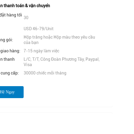
n thanh toán & vận chuyển
đặt hàng tối
30
USD 46-79/Unit
Hộp trắng hoặc Hộp màu theo yêu cầu
óng gói:
của bạn
 giao hàng:
7-15 ngày làm việc
ản thanh
L/C, T/T, Công Đoàn Phương Tây, Paypal,
Visa
 cung cấp:
30000 chiếc mỗi tháng
 Hệ Ngay