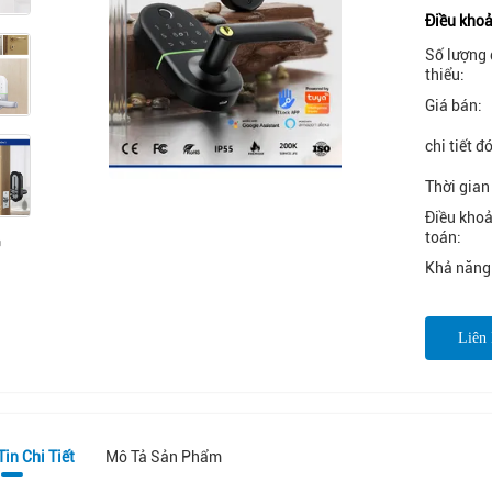
Điều khoả
Số lượng 
thiểu:
Giá bán:
chi tiết đ
Thời gian
Điều kho
toán:
Khả năng
Liên
in Chi Tiết
Mô Tả Sản Phẩm