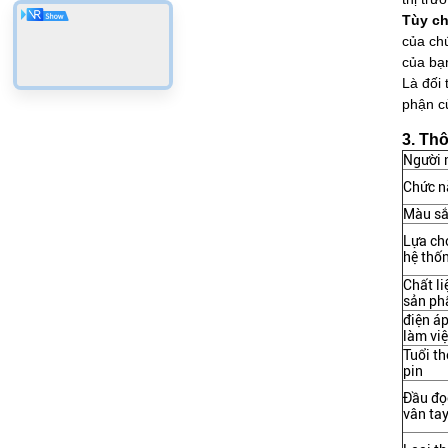
Tùy ch
của ch
của bạ
Là đối
phận củ
3. Th
Người
Chức n
Màu s
Lựa ch
hệ thố
Chất li
sản p
điện á
làm vi
Tuổi th
pin
Đầu đọ
vân ta