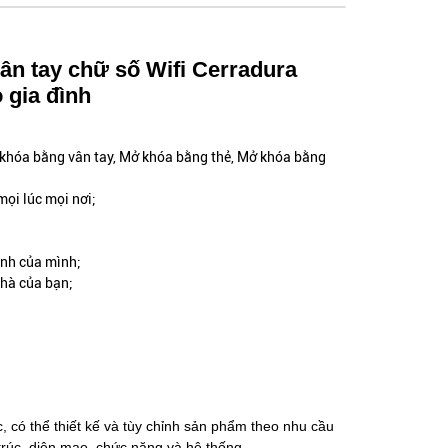
ân tay chữ số Wifi Cerradura
 gia đình
 khóa bằng vân tay, Mở khóa bằng thẻ, Mở khóa bằng
mọi lúc mọi nơi;
;
inh của mình;
nhà của bạn;
ắc, có thể thiết kế và tùy chỉnh sản phẩm theo nhu cầu
trúc, diện mạo, chức năng và hệ thống