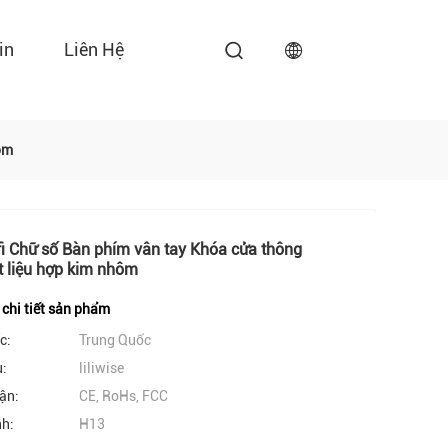
in
Liên Hệ
ôm
i Chữ số Bàn phím vân tay Khóa cửa thông
t liệu hợp kim nhôm
 chi tiết sản phẩm
c:
Trung Quốc
u:
liliwise
ận:
CE, RoHs, FCC
nh:
H13