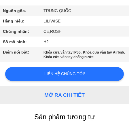
THAM
QUAN
Nguồn gốc:
TRUNG QUỐC
NHÀ
Hàng hiệu:
LILIWISE
MÁY
Chứng nhận:
CE,ROSH
Số mô hình:
H2
KIỂM
Điểm nổi bật:
,
,
Khóa cửa vân tay IP55
Khóa cửa vân tay Airbnb
SOÁT
Khóa cửa vân tay chống nước
CHẤT
LIÊN HỆ CHÚNG TÔI!
LƯỢNG
LIÊN
MỞ RA CHI TIẾT
HỆ
CHÚNG
Sản phẩm tương tự
TÔI