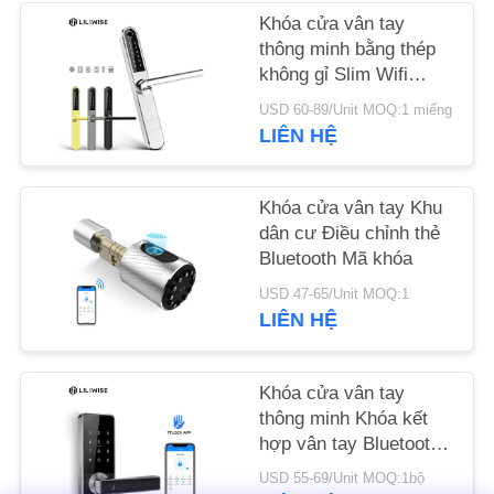
Khóa cửa vân tay
TIN
thông minh bằng thép
không gỉ Slim Wifi
TỨC
Bluetooth Điều khiển từ
USD 60-89/Unit MOQ:1 miếng
xa
LIÊN HỆ
NEWS
Khóa cửa vân tay Khu
SƠ
dân cư Điều chỉnh thẻ
ĐỒ
Bluetooth Mã khóa
TRANG
USD 47-65/Unit MOQ:1
LIÊN HỆ
WEB
Khóa cửa vân tay
CHÍNH
thông minh Khóa kết
SÁCH
hợp vân tay Bluetooth
với khóa chính
BẢO
USD 55-69/Unit MOQ:1bộ