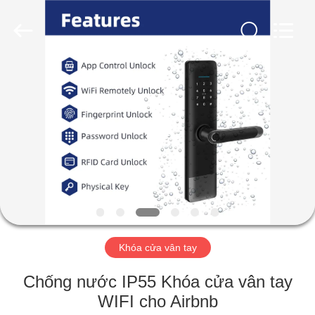
Guangzhou
Light
Source
Electronics
Technology
Limited.
All
Rights
TRANG
Reserved.
CHỦ
CÁC
SẢN
PHẨM
VỀ
Khóa cửa vân tay
CHÚNG
TÔI
Chống nước IP55 Khóa cửa vân tay
WIFI cho Airbnb