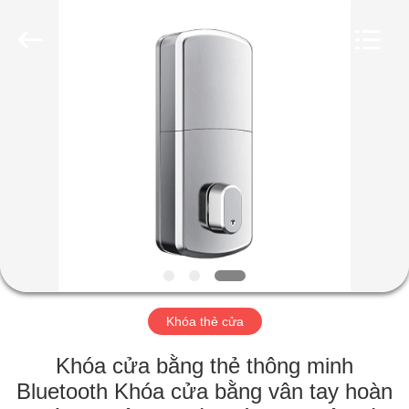
Guangzhou
Light
Source
Electronics
Technology
Limited.
All
Rights
TRANG
Reserved.
CHỦ
CÁC
SẢN
PHẨM
VỀ
Khóa thẻ cửa
CHÚNG
TÔI
Khóa cửa bằng thẻ thông minh
Bluetooth Khóa cửa bằng vân tay hoàn