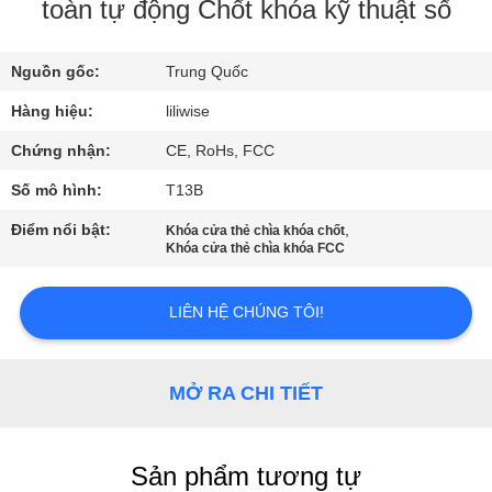
THAM
toàn tự động Chốt khóa kỹ thuật số
QUAN
Nguồn gốc:
Trung Quốc
NHÀ
Hàng hiệu:
liliwise
MÁY
Chứng nhận:
CE, RoHs, FCC
KIỂM
Số mô hình:
T13B
SOÁT
Điểm nổi bật:
,
Khóa cửa thẻ chìa khóa chốt
Khóa cửa thẻ chìa khóa FCC
CHẤT
LƯỢNG
LIÊN HỆ CHÚNG TÔI!
LIÊN
MỞ RA CHI TIẾT
HỆ
CHÚNG
TÔI
Sản phẩm tương tự