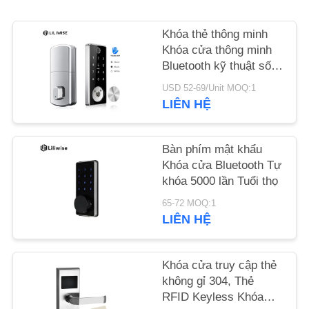
TIN
Khóa thẻ thông minh
Khóa cửa thông minh
TỨC
Bluetooth kỹ thuật số
Khóa cửa vân tay điện
USD 52-69/Unit MOQ:1
NEWS
tử
LIÊN HỆ
SƠ
Bàn phím mật khẩu
ĐỒ
Khóa cửa Bluetooth Tự
khóa 5000 lần Tuổi thọ
TRANG
65-72 MOQ:1
WEB
LIÊN HỆ
CHÍNH
Khóa cửa truy cập thẻ
SÁCH
không gỉ 304, Thẻ
BẢO
RFID Keyless Khóa