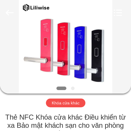
Guangzhou
Light
Source
Electronics
Technology
Limited.
All
Rights
TRANG
Reserved.
CHỦ
CÁC
SẢN
PHẨM
VỀ
Khóa cửa khác
CHÚNG
TÔI
Thẻ NFC Khóa cửa khác Điều khiển từ
xa Bảo mật khách sạn cho văn phòng