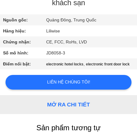
THAM
khách sạn
QUAN
Nguồn gốc:
Quảng Đông, Trung Quốc
NHÀ
Hàng hiệu:
Liliwise
MÁY
Chứng nhận:
CE, FCC, RoHs, LVD
KIỂM
Số mô hình:
JD8058-3
SOÁT
Điểm nổi bật:
,
electronic hotel locks
electronic front door lock
CHẤT
LƯỢNG
LIÊN HỆ CHÚNG TÔI!
LIÊN
MỞ RA CHI TIẾT
HỆ
CHÚNG
Sản phẩm tương tự
TÔI