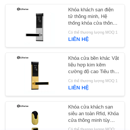
Khóa khách sạn điện
TIN
tử thông minh, Hệ
TỨC
thống khóa cửa thông
minh hiện đại Rfid
Có thể thương lượng MOQ:1
LIÊN HỆ
NEWS
Khóa cửa bền khác Vật
SƠ
liệu hợp kim kẽm
ĐỒ
cường độ cao Tiêu thụ
TRANG
điện năng thấp
Có thể thương lượng MOQ:1
WEB
LIÊN HỆ
CHÍNH
Khóa cửa khách sạn
siêu an toàn Rfid, Khóa
SÁCH
cửa thông minh tùy
BẢO
chỉnh 280mm * 80mm
Có thể thương lượng MOQ:1 miếng