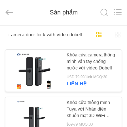
Guangzhou
Light
Source
Sản phẩm
Electronics
Technology
Limited.
All
Rights
TRANG
Reserved.
camera door lock with video dobell
CHỦ
Khóa cửa camera thông
CÁC
minh vân tay chống
SẢN
nước với video Dobell
PHẨM
USD 79-99/Unit MOQ:30
LIÊN HỆ
VỀ
CHÚNG
Khóa cửa thông minh
Tuya với Nhận diện
TÔI
khuôn mặt 3D WiFi
Bluetooth
$59-79 MOQ:30