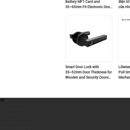
Battery MF1 Card and
điện tử
35~65mm Fit Electronic Door
cửa nh
Lock for Secure Access
mỏng k
kỹ thuậ
Smart Door Lock with
Liliwis
35~52mm Door Thickness for
Pull Sm
Wooden and Security Doors
Mechani
Biometric Fingerprint Keyless
Residen
Entry
Securit
về
Trang chủ
Các sản phẩm
Về chúng tôi
Tin tức
Sơ đồ trang web
Khóa cửa điện tử