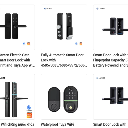
 có động cơ, phù hợp
and Airbnb Use
80mm Door Thickness
lanh hồ sơ EU
Nộp
creen Electric Gate
Fully Automatic Smart Door
Smart Door Lock with 
mart Door Lock with
Lock with
Fingerprint Capacity 6
rint and Tuya App Wifi
4585/5085/6085/5572/6068
Battery Powered and 
Gear Mortise 200 Card
75mm Door Thickness
Capacity and 150 Password
Electronic Digital Door
Capacity
e Wifi chống nước khóa
Waterproof Tuya WiFi
Smart Door Lock with