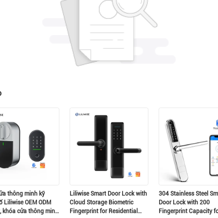
o
Để lại lời nhắn Chúng tôi sẽ gọi lại cho bạ
ngay!
ửa thông minh kỹ
Liliwise Smart Door Lock with
304 Stainless Steel Sm
số Liliwise OEM ODM
Cloud Storage Biometric
Door Lock with 200
t, khóa cửa thông minh
Fingerprint for Residential
Fingerprint Capacity f