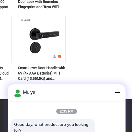
200
Door Lock with Biometric
pport
Fingerprint and Tuya WiFi
Suitable for 35~60mm Door
Thickness
ty
Smart Lever Door Handle with
Cloud
6V (4x AAA Batteries) MF1
M
Card (13.56MHz) and
Suitable for 35~52mm Door
Thickness
Mr. ye
2:35 PM
Good day, what product are you looking 
for?