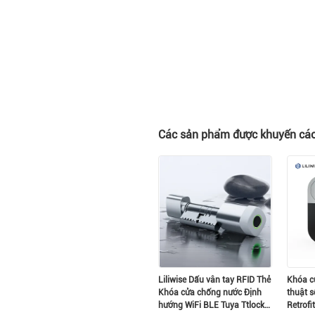
Các sản phẩm được khuyến cá
Liliwise Dấu vân tay RFID Thẻ
Khóa c
Khóa cửa chống nước Định
thuật 
hướng WiFi BLE Tuya Ttlock
Retrofi