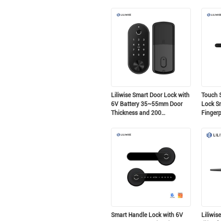
Khóa xi lanh thông minh để
điện tử
thay thế máy móc cũ
với xi 
Liliwise Smart Door Lock with
Touch S
6V Battery 35~55mm Door
Lock S
Thickness and 200
Fingerp
Fingerprint Capacity Auto
Control
Deadbolt Electronic Door
Lock
Smart Handle Lock with 6V
Liliwis