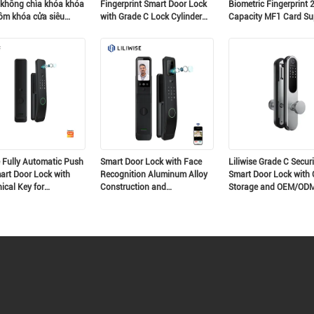
 không chìa khóa khóa
Fingerprint Smart Door Lock
Biometric Fingerprint 
ôm khóa cửa siêu
with Grade C Lock Cylinder
Capacity MF1 Card Su
hóa cửa thông minh
and 200 Fingerprint Capacity
for 35-75mm Doors
t số
e Fully Automatic Push
Smart Door Lock with Face
Liliwise Grade C Securi
art Door Lock with
Recognition Aluminum Alloy
Smart Door Lock with 
cal Key for
Construction and
Storage and OEM/OD
tial and Apartment
Rechargeable Lithium Battery
Support
y