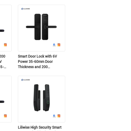
Password Capacity for
Residential and Airbnb
200
Smart Door Lock with 6V
V
Power 35-60mm Door
35-
Thickness and 200
Fingerprint Capacity for
 Lock
Secure Access
Liliwise High Security Smart